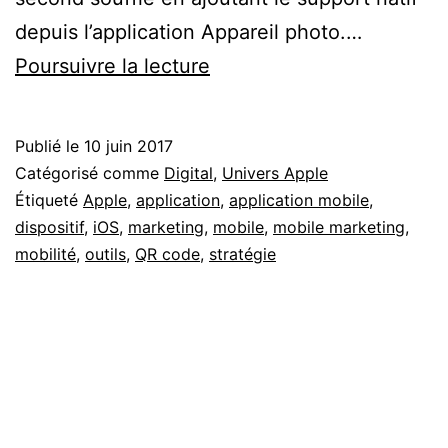
depuis l’application Appareil photo.…
Pourquoi
Poursuivre la lecture
vous
exploiterez
Publié le
10 juin 2017
à
Catégorisé comme
Digital
,
Univers Apple
nouveau
Étiqueté
Apple
,
application
,
application mobile
,
dispositif
,
iOS
,
marketing
,
mobile
,
mobile marketing
,
le
mobilité
,
outils
,
QR code
,
stratégie
QR
code
pour
vos
actions
marketing