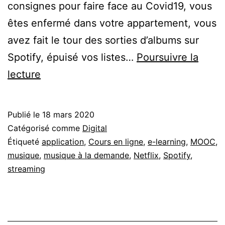
consignes pour faire face au Covid19, vous
êtes enfermé dans votre appartement, vous
avez fait le tour des sorties d’albums sur
Spotify, épuisé vos listes…
Poursuivre la
Bons
lecture
plans
numériques
Publié le
18 mars 2020
:
Catégorisé comme
Digital
idées
Étiqueté
application
,
Cours en ligne
,
e-learning
,
MOOC
,
musique
,
musique à la demande
,
Netflix
,
Spotify
,
d’activités
streaming
en
ligne,
sans