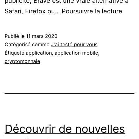
publicité, Brave est une vraie alternative à
Brave
Safari, Firefox ou…
Poursuivre la lecture
un
navig
Publié le
11 mars 2020
altern
Catégorisé comme
J'ai testé pour vous
Étiqueté
application
,
application mobile
,
cryptomonnaie
Découvrir de nouvelles