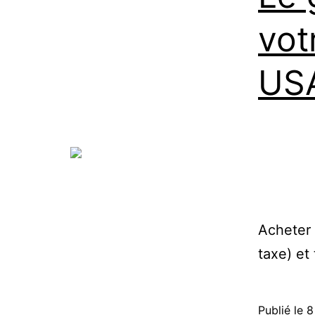
vot
US
Acheter 
taxe) et
Publié le
8