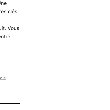
Une
res clés
uit. Vous
entre
tale