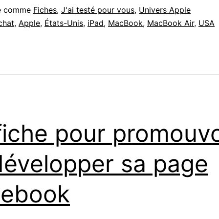
sé comme
Fiches
,
J'ai testé pour vous
,
Univers Apple
chat
,
Apple
,
États-Unis
,
iPad
,
MacBook
,
MacBook Air
,
USA
fiche pour promouvo
développer sa page
cebook