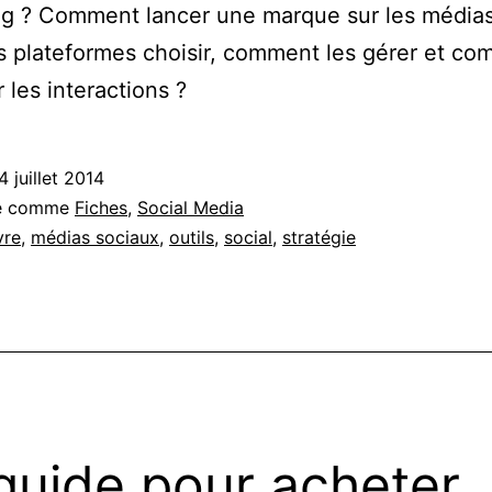
ng ? Comment lancer une marque sur les médias
s plateformes choisir, comment les gérer et c
 les interactions ?
4 juillet 2014
sé comme
Fiches
,
Social Media
vre
,
médias sociaux
,
outils
,
social
,
stratégie
guide pour acheter