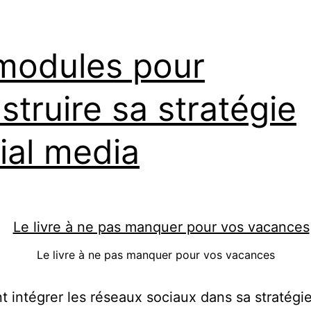
aux
attentes
des
modules pour
shoppers
struire sa stratégie
ial media
Le livre à ne pas manquer pour vos vacances
intégrer les réseaux sociaux dans sa stratégi