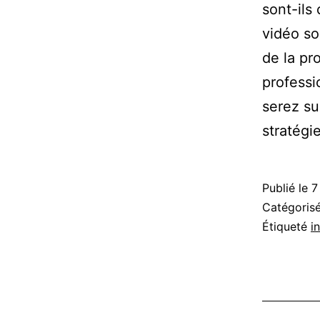
sont-il
vidéo so
de la pr
professi
serez su
stratég
Publié le
7
Catégori
Étiqueté
i