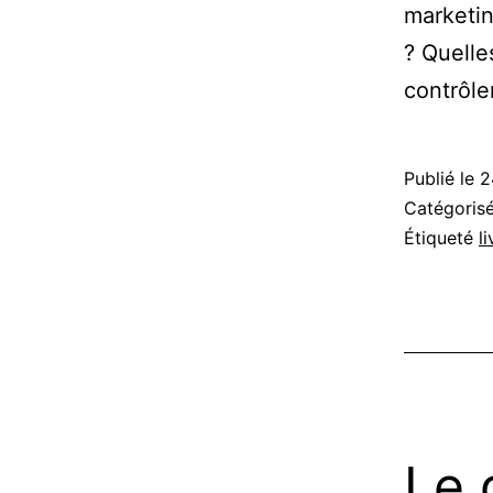
marketi
? Quelle
contrôler
Publié le
2
Catégori
Étiqueté
li
Le 