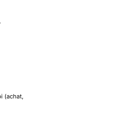
x
i (achat,