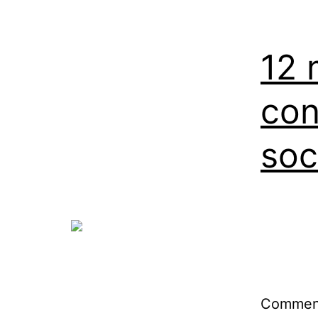
12 
con
soc
Comment 