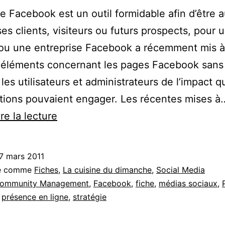
 Facebook est un outil formidable afin d’être a
ses clients, visiteurs ou futurs prospects, pour 
ou une entreprise Facebook a récemment mis à
 éléments concernant les pages Facebook sans
 les utilisateurs et administrateurs de l’impact 
tions pouvaient engager. Les récentes mises à
La
re la lecture
fiche
pour
7 mars 2011
promouvoir
sé comme
Fiches
,
La cuisine du dimanche
,
Social Media
et
ommunity Management
,
Facebook
,
fiche
,
médias sociaux
,
,
présence en ligne
,
stratégie
développer
sa