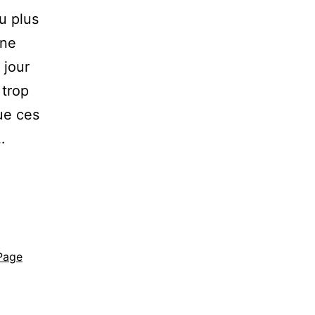
u plus
une
 jour
 trop
que ces
…
Page