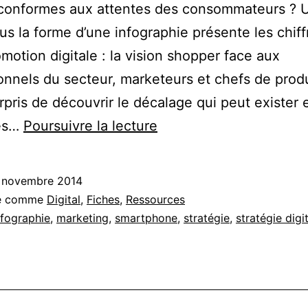
s conformes aux attentes des consommateurs ? 
us la forme d’une infographie présente les chiff
omotion digitale : la vision shopper face aux
onnels du secteur, marketeurs et chefs de prod
rpris de découvrir le décalage qui peut exister 
Infographie
ies…
Poursuivre la lecture
:
les
 novembre 2014
stratégies
sé comme
Digital
,
Fiches
,
Ressources
de
nfographie
,
marketing
,
smartphone
,
stratégie
,
stratégie digi
promotion
digitale
face