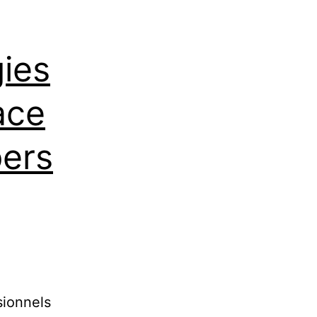
gies
ace
pers
sionnels