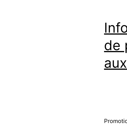
Inf
de 
aux
Promotio