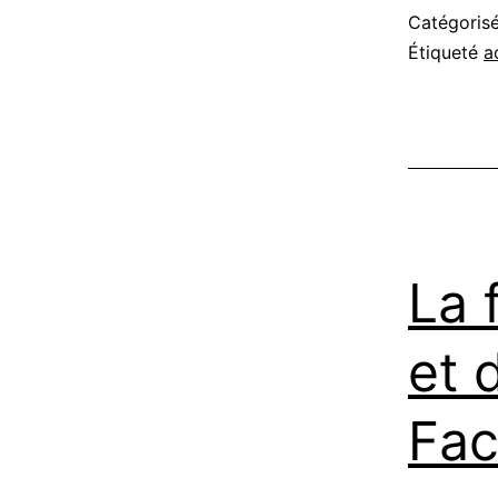
Catégori
Étiqueté
a
La 
et 
Fa