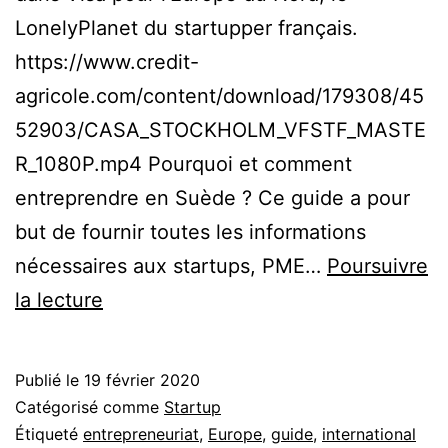
LonelyPlanet du startupper français.
https://www.credit-
agricole.com/content/download/179308/45
52903/CASA_STOCKHOLM_VFSTF_MASTE
R_1080P.mp4 Pourquoi et comment
entreprendre en Suède ? Ce guide a pour
but de fournir toutes les informations
nécessaires aux startups, PME…
Poursuivre
Visa
la lecture
pour
l’Europe
Publié le
19 février 2020
du
Catégorisé comme
Startup
Nord,
Étiqueté
entrepreneuriat
,
Europe
,
guide
,
international