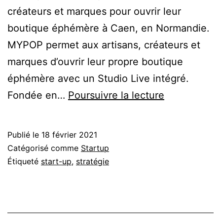
créateurs et marques pour ouvrir leur
boutique éphémère à Caen, en Normandie.
MYPOP permet aux artisans, créateurs et
marques d’ouvrir leur propre boutique
éphémère avec un Studio Live intégré.
MYPOP
Fondée en…
Poursuivre la lecture
permet
d’ouvrir
Publié le
18 février 2021
un
Catégorisé comme
Startup
pop
Étiqueté
start-up
,
stratégie
up
avec
Studio