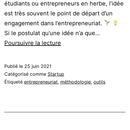
étudiants ou entrepreneurs en herbe, l’idée
est très souvent le point de départ d’un
engagement dans l’entrepreneuriat.
Si le postulat qu’une idée n’a que…
Comment
Poursuivre la lecture
évaluer
une
Publié le
25 juin 2021
idée
Catégorisé comme
Startup
de
Étiqueté
entrepreneuriat
,
méthodologie
,
outils
startup
rapidement