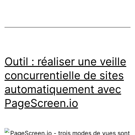
le
LonelyPlanet
du
startupper
français
Outil : réaliser une veille
concurrentielle de sites
automatiquement avec
PageScreen.io