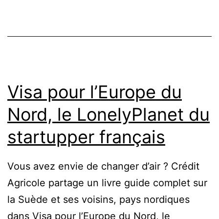
jeune
pousse
qui
facilite
l’installation
des
Visa pour l’Europe du
infirmiers
Nord, le LonelyPlanet du
en
startupper français
libéral
Vous avez envie de changer d’air ? Crédit
Agricole partage un livre guide complet sur
la Suède et ses voisins, pays nordiques
dans Visa pour l’Europe du Nord, le