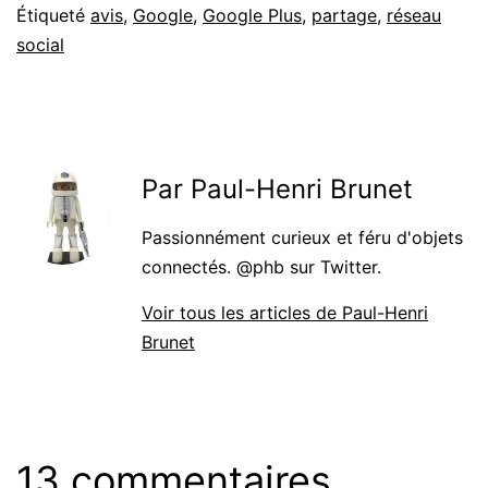
Étiqueté
avis
,
Google
,
Google Plus
,
partage
,
réseau
social
Par Paul-Henri Brunet
Passionnément curieux et féru d'objets
connectés. @phb sur Twitter.
Voir tous les articles de Paul-Henri
Brunet
13 commentaires