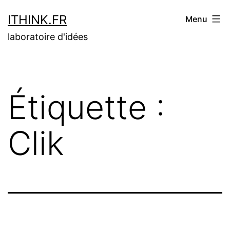
Aller
ITHINK.FR
Menu
au
laboratoire d'idées
contenu
Étiquette :
Clik