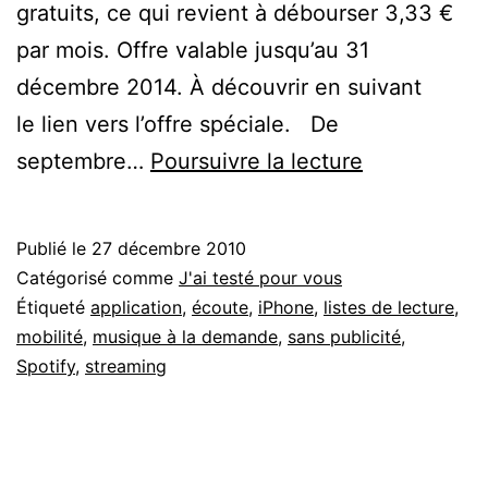
gratuits, ce qui revient à débourser 3,33 €
par mois. Offre valable jusqu’au 31
décembre 2014. À découvrir en suivant
le lien vers l’offre spéciale. De
Spotify
septembre…
Poursuivre la lecture
Premium
:
Publié le
27 décembre 2010
retour
Catégorisé comme
J'ai testé pour vous
d’expérienc
Étiqueté
application
,
écoute
,
iPhone
,
listes de lecture
,
mobilité
,
musique à la demande
,
sans publicité
,
sur
Spotify
,
streaming
mon
utilisation