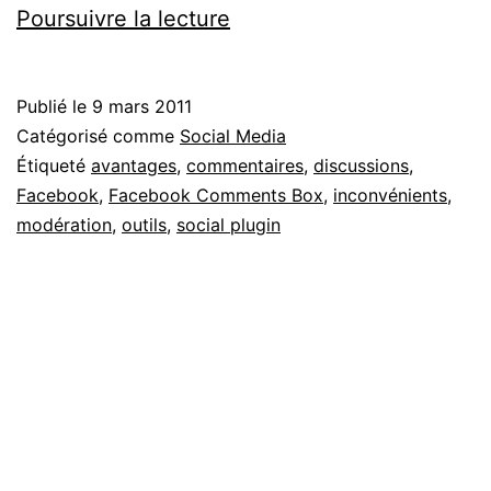
Facebook
Poursuivre la lecture
Comments
:
Publié le
9 mars 2011
la
Catégorisé comme
Social Media
brique
Étiqueté
avantages
,
commentaires
,
discussions
,
Facebook
,
Facebook Comments Box
,
inconvénients
,
sociale
modération
,
outils
,
social plugin
pour
vos
commentaires