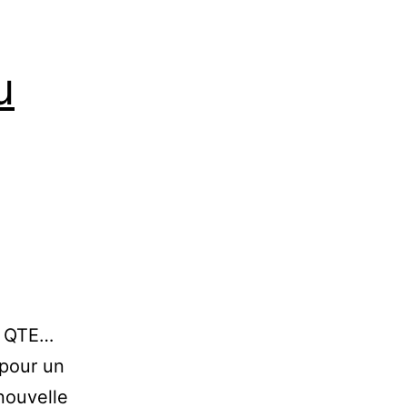
u
, QTE…
 pour un
nouvelle