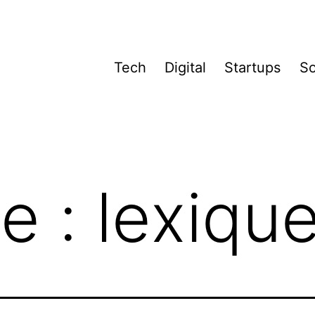
Tech
Digital
Startups
So
te :
lexiqu