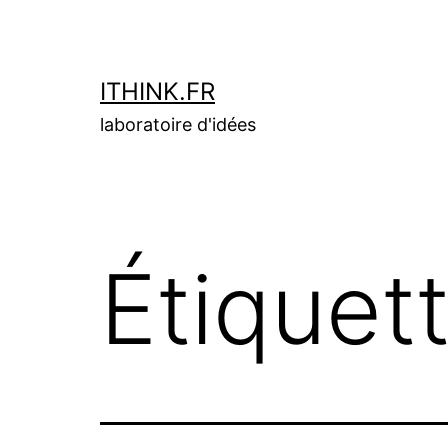
Aller
au
contenu
ITHINK.FR
laboratoire d'idées
Étiquet