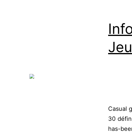
Inf
Jeu
Casual 
30 défin
has-been