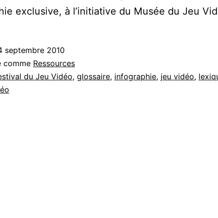
hie exclusive, à l’initiative du Musée du Jeu Vi
4 septembre 2010
sé comme
Ressources
estival du Jeu Vidéo
,
glossaire
,
infographie
,
jeu vidéo
,
lexiq
déo