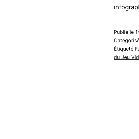
infograp
Publié le
1
Catégori
Étiqueté
F
du Jeu Vi