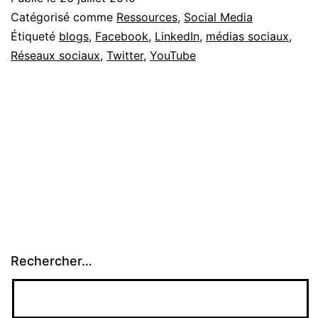
Catégorisé comme
Ressources
,
Social Media
Étiqueté
blogs
,
Facebook
,
LinkedIn
,
médias sociaux
,
Réseaux sociaux
,
Twitter
,
YouTube
Rechercher…