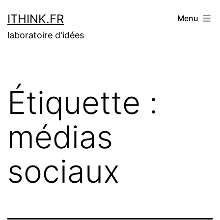
Aller
ITHINK.FR
Menu
au
laboratoire d'idées
contenu
Étiquette :
médias
sociaux