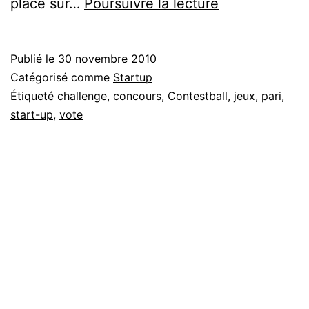
Créer
place sur…
Poursuivre la lecture
des
challenges
Publié le
30 novembre 2010
avec
Catégorisé comme
Startup
Contestball
Étiqueté
challenge
,
concours
,
Contestball
,
jeux
,
pari
,
start-up
,
vote