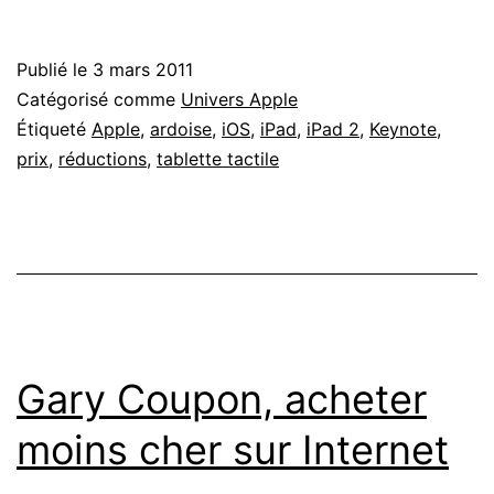
iPad
2
Publié le
3 mars 2011
:
Catégorisé comme
Univers Apple
La
Étiqueté
Apple
,
ardoise
,
iOS
,
iPad
,
iPad 2
,
Keynote
,
prix
,
réductions
,
tablette tactile
question
que
vous
vous
posez
sûrement.
Gary Coupon, acheter
moins cher sur Internet