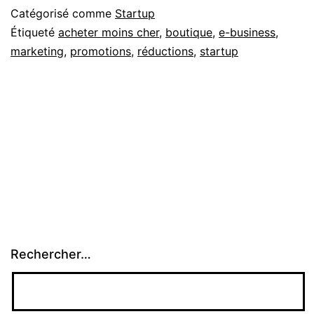
moins
Catégorisé comme
Startup
cher
Étiqueté
acheter moins cher
,
boutique
,
e-business
,
marketing
,
promotions
,
réductions
,
startup
sur
Internet
Rechercher…