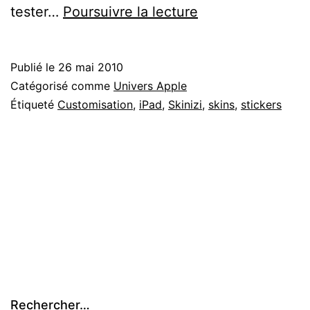
Skinizi
tester…
Poursuivre la lecture
customise
votre
Publié le
26 mai 2010
iPhone,
Catégorisé comme
Univers Apple
Mac
Étiqueté
Customisation
,
iPad
,
Skinizi
,
skins
,
stickers
&
maintenant
votre
iPad
Rechercher…