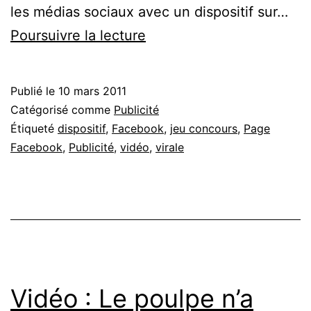
les médias sociaux avec un dispositif sur…
La
Poursuivre la lecture
nouvelle
stratégie
Publié le
10 mars 2011
Juvamine,
Catégorisé comme
Publicité
vidéo
Étiqueté
dispositif
,
Facebook
,
jeu concours
,
Page
Facebook
,
Publicité
,
vidéo
,
virale
&
Page
Facebook
Vidéo : Le poulpe n’a