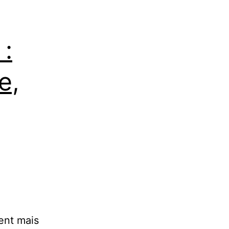
:
e,
ent mais