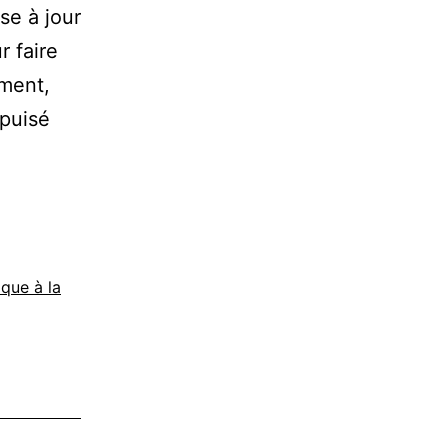
se à jour
 faire
ement,
épuisé
que à la