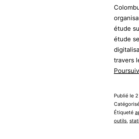
Colombu
organisa
étude su
étude se
digitalis
travers 
Poursuiv
Publié le
2
Catégori
Étiqueté
a
outils
,
stat