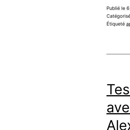
Publié le
6
Catégori
Étiqueté
a
Tes
ave
Ale