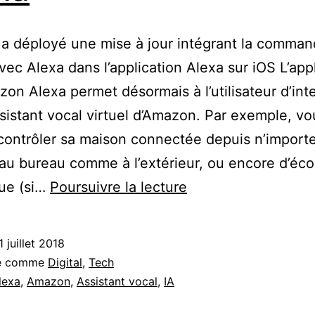
a déployé une mise à jour intégrant la comma
vec Alexa dans l’application Alexa sur iOS L’app
on Alexa permet désormais à l’utilisateur d’inte
ssistant vocal virtuel d’Amazon. Par exemple, vo
ontrôler sa maison connectée depuis n’import
 au bureau comme à l’extérieur, ou encore d’éco
Testez
que (si…
Poursuivre la lecture
l’assistant
Alexa
1 juillet 2018
avec
sé comme
Digital
,
Tech
l’app
lexa
,
Amazon
,
Assistant vocal
,
IA
iOS