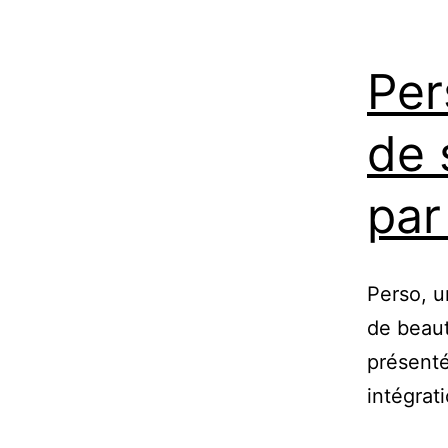
Per
de 
par
Perso, u
de beaut
présenté
intégrat