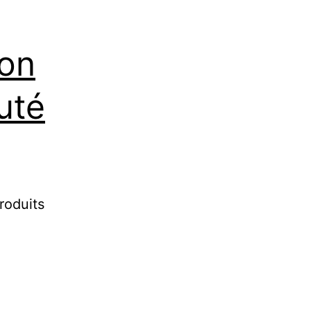
ion
uté
roduits