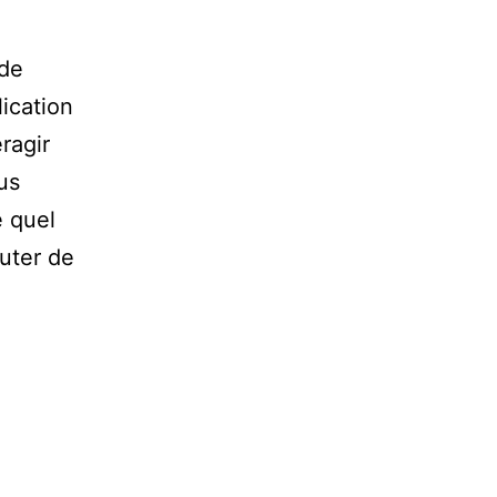
nde
lication
ragir
us
e quel
uter de