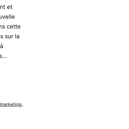
nt et
uvelle
ns cette
s sur la
 à
és…
marketing
,