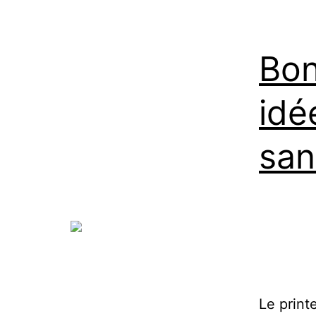
Bon
idé
san
Le print