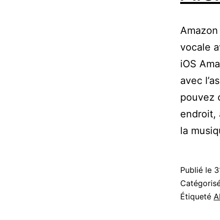
Amazon 
vocale a
iOS Amaz
avec l’a
pouvez c
endroit,
la musi
Publié le
3
Catégori
Étiqueté
A