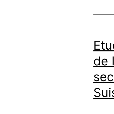
Etu
de 
sec
Sui