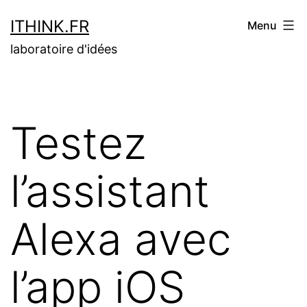
Aller
ITHINK.FR
Menu
au
laboratoire d'idées
contenu
Testez
l’assistant
Alexa avec
l’app iOS