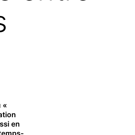
s
 «
ation
ssi en
 temps-