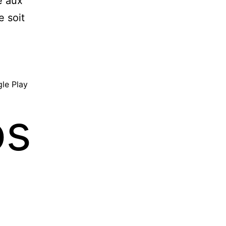
e aux
e soit
gle Play
os