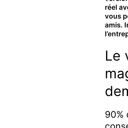
réel a
vous p
amis. 
l’entre
Le 
mag
de
90% d
conse