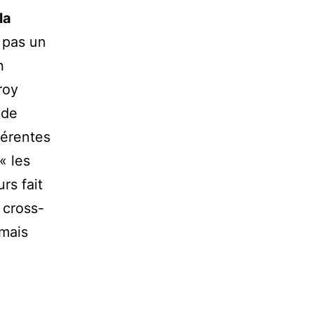
la
 pas un
n
roy
 de
hérentes
« les
urs fait
 cross-
 mais