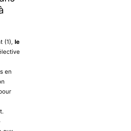
à
t (1),
le
élective
rs en
on
pour
t.
e