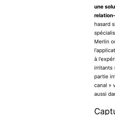
une solu
relation
hasard s
spéciali
Merlin o
l’applic
à l’expé
irritants
partie i
canal » 
aussi da
Captu