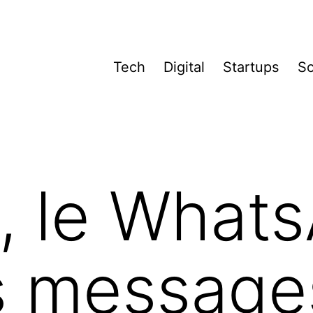
Tech
Digital
Startups
So
y, le What
s message