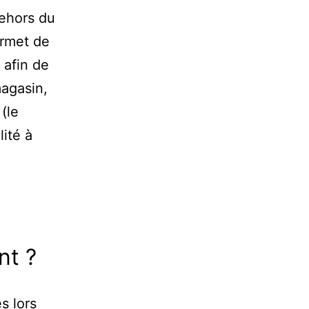
dehors du
rmet de
 afin de
magasin,
(le
ité à
nt ?
s lors