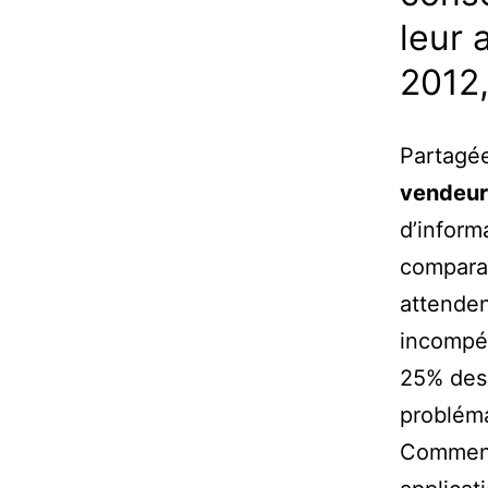
leur 
2012,
Partagée
vendeur
d’inform
comparat
attenden
incompét
25% des 
probléma
Comment 