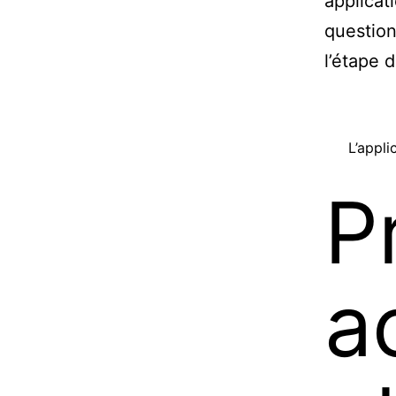
applicat
question
l’étape 
L’appli
P
a