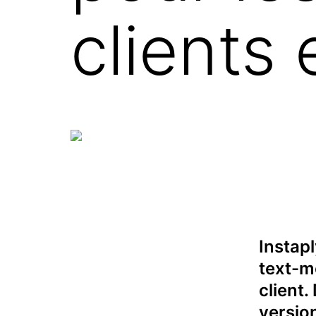
clients
Instap
text-me
client.
versio