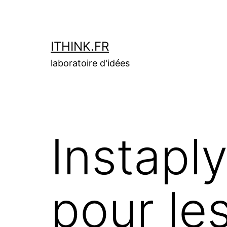
Aller
au
contenu
ITHINK.FR
laboratoire d'idées
Instapl
pour le