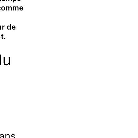
t comme
ur de
t.
du
dans