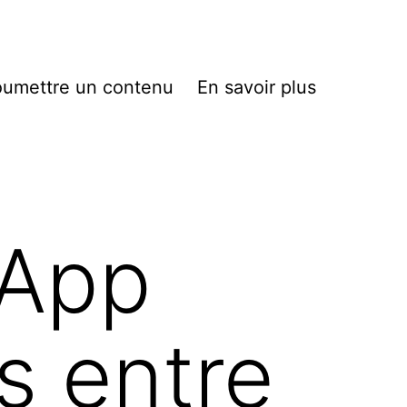
umettre un contenu
En savoir plus
sApp
s entre