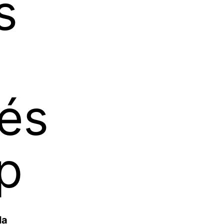
s
sés
pp
la