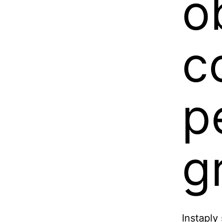
o
c
p
g
Instaply