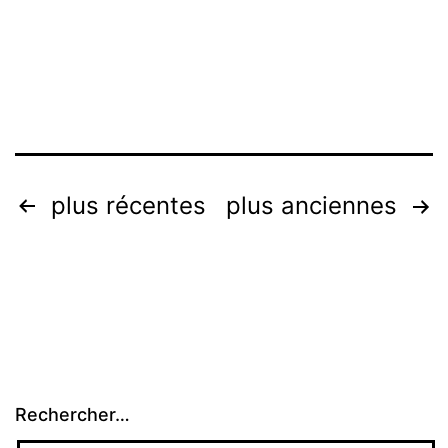
[Mis
à
jour]
Pagination
plus récentes
plus anciennes
des
publications
Rechercher…