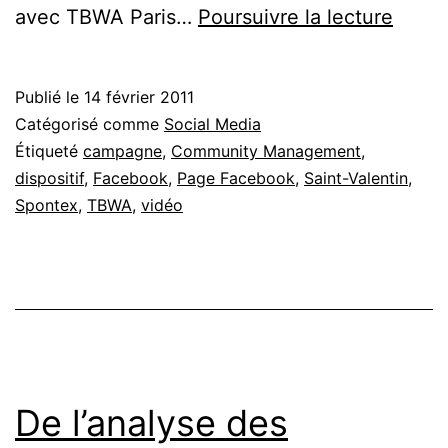
Dites
avec TBWA Paris…
Poursuivre la lecture
je
t’aime
Publié le
14 février 2011
avec
Catégorisé comme
Social Media
un
Étiqueté
campagne
,
Community Management
,
dispositif
,
Facebook
,
Page Facebook
,
Saint-Valentin
,
héris
Spontex
,
TBWA
,
vidéo
:
page
Face
Spon
De l’analyse des