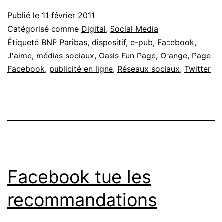
des
Publié le
11 février 2011
budgets
Catégorisé comme
Digital
,
Social Media
e-
Étiqueté
BNP Paribas
,
dispositif
,
e-pub
,
Facebook
,
J'aime
,
médias sociaux
,
Oasis Fun Page
,
Orange
,
Page
pub
Facebook
,
publicité en ligne
,
Réseaux sociaux
,
Twitter
et
présence
social
media
Facebook tue les
recommandations