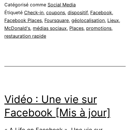
bons
Catégorisé comme
Social Media
plans
Étiqueté
Check-in
,
coupons
,
dispositif
,
Facebook
,
Facebook Places
,
Foursquare
,
géolocalisation
,
Lieux
,
via
McDonald's
,
médias sociaux
,
Places
,
promotions
,
Facebook
restauration rapide
Vidéo : Une vie sur
Facebook [Mis à jour]