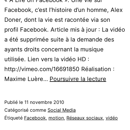
« A Life on Facebook ». Une vie sur
Facebook, c’est l’histoire d’un homme, Alex
Doner, dont la vie est racontée via son
profil Facebook. Article mis à jour : La vidéo
a été supprimée suite à la demande des
ayants droits concernant la musique
utilisée. Lien vers la vidéo HD :
http://vimeo.com/16691850 Réalisation :
Vidéo
Maxime Luère…
Poursuivre la lecture
:
Une
Publié le
11 novembre 2010
vie
Catégorisé comme
Social Media
sur
Étiqueté
Facebook
,
motion
,
Réseaux sociaux
,
vidéo
Faceboo