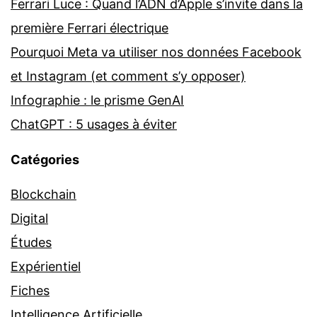
Ferrari Luce : Quand l’ADN d’Apple s’invite dans la
première Ferrari électrique
Pourquoi Meta va utiliser nos données Facebook
et Instagram (et comment s’y opposer)
Infographie : le prisme GenAI
ChatGPT : 5 usages à éviter
Catégories
Blockchain
Digital
Études
Expérientiel
Fiches
Intelligence Artificielle