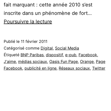
fait marquant : cette année 2010 s’est
inscrite dans un phénomène de fort…
De
Poursuivre la lecture
l’analyse
des
Publié le
11 février 2011
budgets
Catégorisé comme
Digital
,
Social Media
e-
Étiqueté
BNP Paribas
,
dispositif
,
e-pub
,
Facebook
,
J'aime
,
médias sociaux
,
Oasis Fun Page
,
Orange
,
Page
pub
Facebook
,
publicité en ligne
,
Réseaux sociaux
,
Twitter
et
présence
social
media