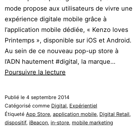
mode propose aux utilisateurs de vivre une
expérience digitale mobile grâce à
l’application mobile dédiée, « Kenzo loves
Printemps », disponible sur iOS et Android.
Au sein de ce nouveau pop-up store à
l’ADN hautement #digital, la marque…
Kenzo
Poursuivre la lecture
aime
le
Publié le
4 septembre 2014
Printemps
Catégorisé comme
Digital
,
Expérientiel
avec
Étiqueté
App Store
,
application mobile
,
Digital Retail
,
dispositif
,
iBeacon
,
in-store
,
mobile marketing
des
Beacons