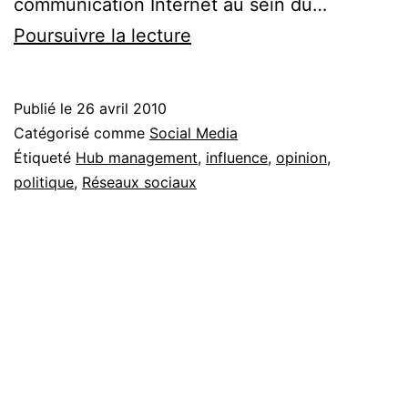
communication Internet au sein du…
« Le
Poursuivre la lecture
buzz
est
Publié le
26 avril 2010
mort,
Catégorisé comme
Social Media
vive
Étiqueté
Hub management
,
influence
,
opinion
,
politique
,
Réseaux sociaux
l’influence
! »