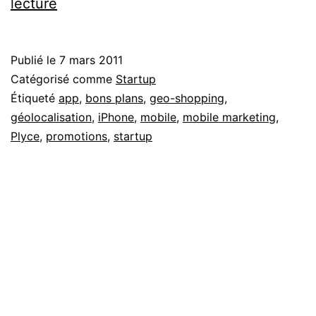
Plyce,
lecture
tous
les
Publié le
7 mars 2011
bons
Catégorisé comme
Startup
plans
Étiqueté
app
,
bons plans
,
geo-shopping
,
géolocalisation
,
iPhone
,
mobile
,
mobile marketing
,
à
Plyce
,
promotions
,
startup
proximité