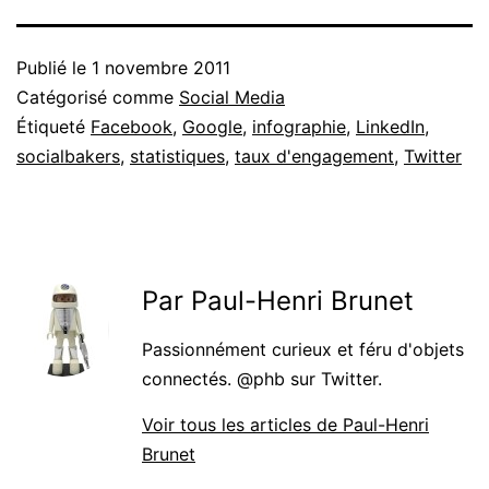
Publié le
1 novembre 2011
Catégorisé comme
Social Media
Étiqueté
Facebook
,
Google
,
infographie
,
LinkedIn
,
socialbakers
,
statistiques
,
taux d'engagement
,
Twitter
Par Paul-Henri Brunet
Passionnément curieux et féru d'objets
connectés. @phb sur Twitter.
Voir tous les articles de Paul-Henri
Brunet