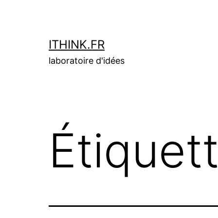
Aller
au
contenu
ITHINK.FR
laboratoire d'idées
Étiquet