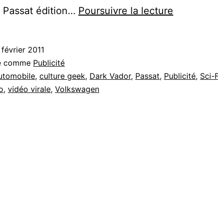
Vidéo
 Passat édition…
Poursuivre la lecture
:
The
 février 2011
Force
sé comme
Publicité
avec
utomobile
,
culture geek
,
Dark Vador
,
Passat
,
Publicité
,
Sci-F
o
,
vidéo virale
,
Volkswagen
« Little
Darth »
pour
Volkswag