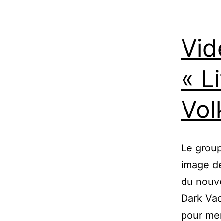
Vid
« L
Vo
Le group
image de
du nouve
Dark Vad
pour men