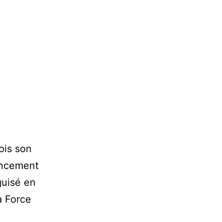
ois son
lancement
guisé en
a Force