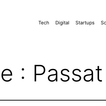
Tech
Digital
Startups
So
te :
Passat